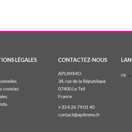
IONS LÉGALES
CONTACTEZ-NOUS
LAN
APLIMMO
FR
onnelles
34, rue de la République
es cookies
07400
Le Teil
ales
France
endu
+33 4 26 79 01 40
contact@aplimmo.fr