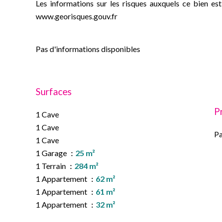
Les informations sur les risques auxquels ce bien est
www.georisques.gouv.fr
Pas d'informations disponibles
Surfaces
P
1 Cave
1 Cave
Pa
1 Cave
1 Garage
25 m²
1 Terrain
284 m²
1 Appartement
62 m²
1 Appartement
61 m²
1 Appartement
32 m²