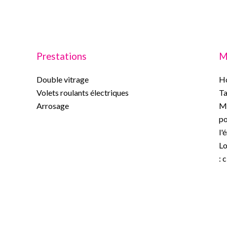
Prestations
M
Double vitrage
Ho
Volets roulants électriques
Ta
Arrosage
Mo
po
l'
Lo
: 