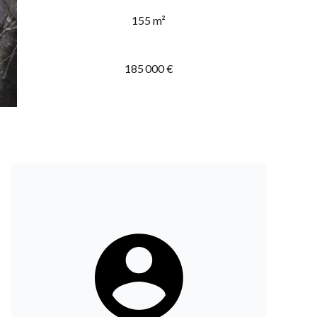
155 m²
185 000 €