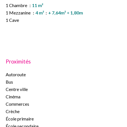
1 Chambre
11 m²
1 Mezzanine
4 m²
+ 7,64m² < 1,80m
1 Cave
Proximités
Autoroute
Bus
Centre ville
Cinéma
Commerces
Crèche
École primaire
École secondaire