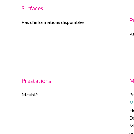
Surfaces
P
Pas d'informations disponibles
Pa
Prestations
M
Meublé
Pr
M
Ho
Dé
Mo
po