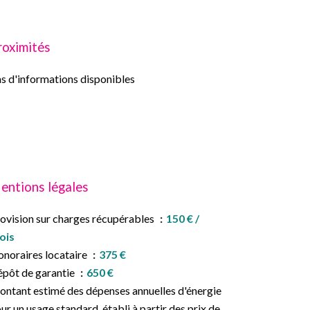
roximités
s d'informations disponibles
entions légales
ovision sur charges récupérables
150 € /
ois
noraires locataire
375 €
pôt de garantie
650 €
ntant estimé des dépenses annuelles d'énergie
ur un usage standard, établi à partir des prix de