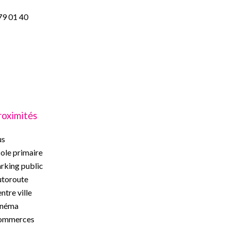
 79 01 40
roximités
us
ole primaire
rking public
toroute
ntre ville
inéma
ommerces