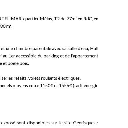
NTELIMAR, quartier Mélas, T2 de 77m² en RdC, en
 80 m².
et une chambre parentale avec sa salle d'eau, Hall
m² au 1er accessible du parking et de l'appartement
e et poele bois.
iseries refaits, volets roulants électriques.
annuels moyens entre 1150€ et 1556€ (tarif énergie
 exposé sont disponibles sur le site Géorisques :