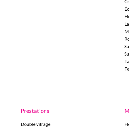
C
Éc
Hô
La
M
Ro
Sa
S
Ta
Te
Prestations
M
Double vitrage
Ho