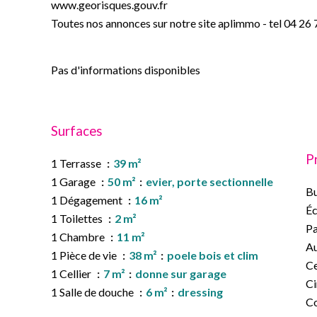
www.georisques.gouv.fr
Toutes nos annonces sur notre site aplimmo - tel 04 26
Pas d'informations disponibles
Surfaces
P
1 Terrasse
39 m²
1 Garage
50 m²
evier, porte sectionnelle
B
1 Dégagement
16 m²
Éc
1 Toilettes
2 m²
Pa
1 Chambre
11 m²
Au
1 Pièce de vie
38 m²
poele bois et clim
Ce
1 Cellier
7 m²
donne sur garage
C
1 Salle de douche
6 m²
dressing
C